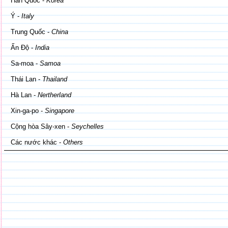
Hàn Quốc -
Korea
Ý -
Italy
Trung Quốc -
China
Ấn Độ -
India
Sa-moa -
Samoa
Thái Lan -
Thailand
Hà Lan -
Nertherland
Xin-ga-po -
Singapore
Cộng hòa Sây-xen -
Seychelles
Các nước khác -
Others