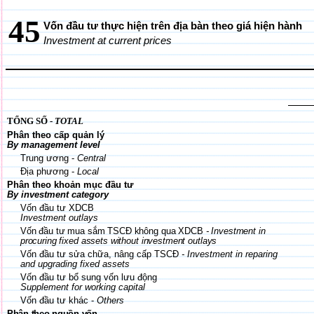
45
Vốn đầu tư thực hiện trên địa bàn theo giá hiện hành
Investment at current prices
TỔNG SỐ -
TOTAL
Phân theo cấp quản lý
By management level
Trung ương -
Central
Địa phương -
Local
Phân theo khoản mục đầu tư
By investment category
Vốn đầu tư XDCB
Investment outlays
Vốn đầu tư mua sắm TSCĐ không qua XDCB
- Investment in
procuring fixed assets without investment outlays
Vốn đầu tư sửa chữa, nâng cấp TSCĐ
- Investment in reparing
and upgrading fixed assets
Vốn đầu tư bổ sung vốn lưu động
Supplement for working capital
Vốn đầu tư khác -
Others
Phân theo nguồn vốn