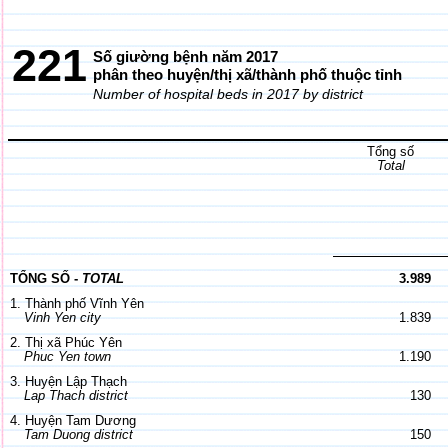
221
Số giường bệnh năm 2017
phân theo huyện/thị xã/thành phố thuộc tỉnh
Number of hospital beds in 2017 by district
Tổng số
Total
3.989
TỔNG SỐ -
TOTAL
1. Thành phố Vĩnh Yên
Vinh Yen city
1.839
2. Thị xã Phúc Yên
Phuc Yen town
1.190
3. Huyện Lập Thạch
Lap Thach district
130
4. Huyện Tam Dương
Tam Duong district
150